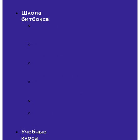
Школа
битбокса
Абонементы
по
битбоксу
Курс
«Битбокс
Базовый»
Курс
«Битбокс
Продвинутый»
Курс
«Битбокс
Профессионал»
Обучение
лупстанции
Другие
форматы
обучения
Учебные
курсы