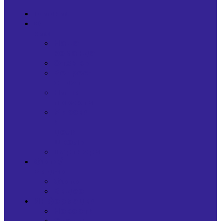
Главная
О
нас
Наша
команда
Отзывы
Вопрос-
ответ
Наши
проекты
Миссия
и
цели
школы
Партнеры
Фото/
Видео
Фото
Видео
Информация
Новости
Статьи