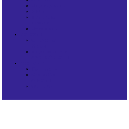
Видеоуроки
Акции
Правила
школы
Вакансии
Магазин
Одежда/
Мерч
Подарочные
сертификаты
Контакты
Контакты
Способы
оплаты
Филиалы