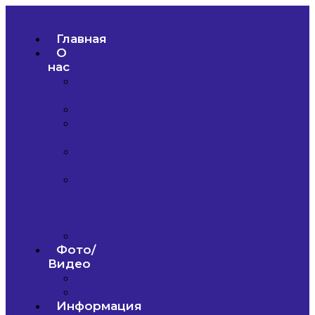
Главная
О
нас
Наша
команда
Отзывы
Вопрос-
ответ
Наши
проекты
Миссия
и
цели
школы
Партнеры
Фото/
Видео
Фото
Видео
Информация