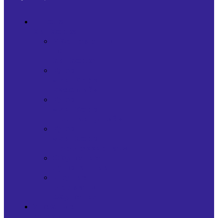
Школа
битбокса
Абонементы
по
битбоксу
Курс
«Битбокс
Базовый»
Курс
«Битбокс
Продвинутый»
Курс
«Битбокс
Профессионал»
Обучение
лупстанции
Другие
форматы
обучения
Учебные
курсы