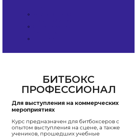
под
ключ
Музыкальная
дистрибуция
Организация
баттлов
Прочее
БИТБОКС
ПРОФЕССИОНАЛ
Для выступления на коммерческих
мероприятиях
Курс предназначен для битбоксеров с
опытом выступления на сцене, а также
учеников, прошедших учебные