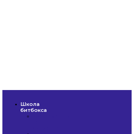
Школа
битбокса
Абонементы
по
битбоксу
Курс