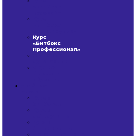
Курс
«Битбокс
Базовый»
Курс
«Битбокс
Продвинутый»
Курс
«Битбокс
Профессионал»
Обучение
лупстанции
Другие
форматы
обучения
Учебные
курсы
Курсы
битбокса
Курсы
лайвлупинга
Курсы
битмейкинга
Дополнительные