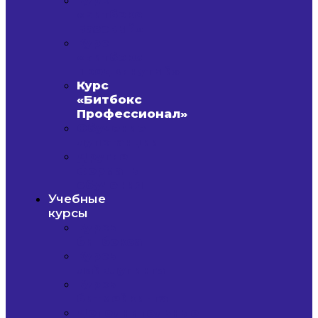
«Битбокс
Базовый»
Курс
«Битбокс
Продвинутый»
Курс
«Битбокс
Профессионал»
Обучение
лупстанции
Другие
форматы
обучения
Учебные
курсы
Курсы
битбокса
Курсы
лайвлупинга
Курсы
битмейкинга
Дополнительные