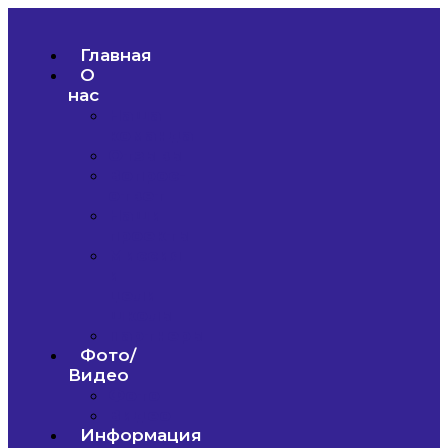
Главная
О
нас
Наша
команда
Отзывы
Вопрос-
ответ
Наши
проекты
Миссия
и
цели
школы
Партнеры
Фото/
Видео
Фото
Видео
Информация