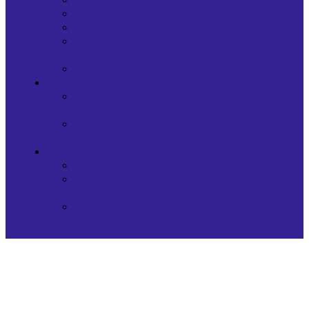
Видеоуроки
Акции
Правила
школы
Вакансии
Магазин
Одежда/
Мерч
Подарочные
сертификаты
Контакты
Контакты
Способы
оплаты
Филиалы