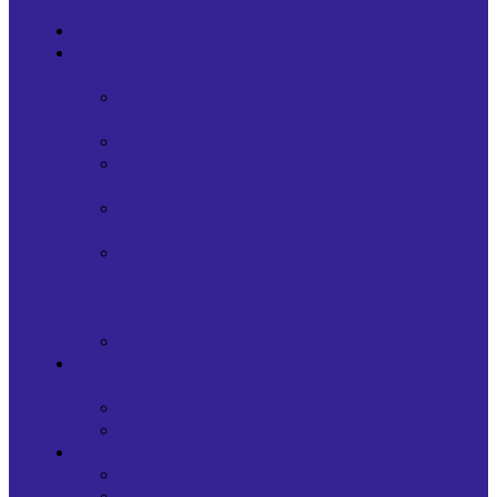
Главная
О
нас
Наша
команда
Отзывы
Вопрос-
ответ
Наши
проекты
Миссия
и
цели
школы
Партнеры
Фото/
Видео
Фото
Видео
Информация
Новости
Статьи