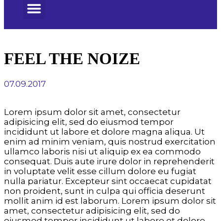
Школа битбокса
Учебные курсы
Выездное обучение
FEEL THE NOIZE
07.09.2017
Lorem ipsum dolor sit amet, consectetur
adipisicing elit, sed do eiusmod tempor
incididunt ut labore et dolore magna aliqua. Ut
enim ad minim veniam, quis nostrud exercitation
ullamco laboris nisi ut aliquip ex ea commodo
consequat. Duis aute irure dolor in reprehenderit
in voluptate velit esse cillum dolore eu fugiat
nulla pariatur. Excepteur sint occaecat cupidatat
non proident, sunt in culpa qui officia deserunt
mollit anim id est laborum. Lorem ipsum dolor sit
amet, consectetur adipisicing elit, sed do
eiusmod tempor incididunt ut labore et dolore