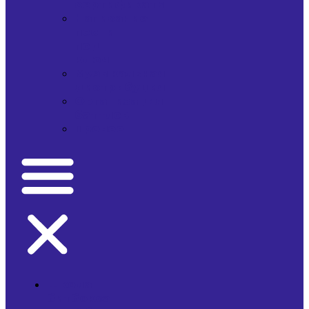
сертификаты
Написание
песни
под
ключ
Музыкальная
дистрибуция
Организация
баттлов
Прочее
Школа
битбокса