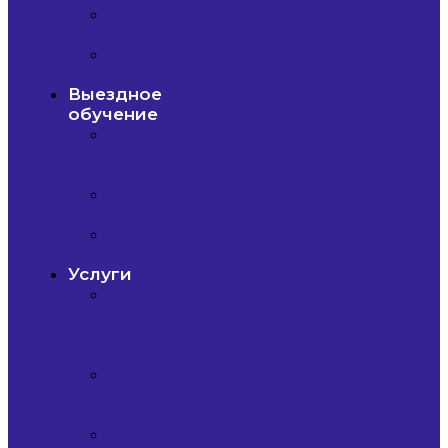
Курсы
битмейкинга
Дополнительные
курсы
Выездное
обучение
Занятия
на
дому
Обучение
группы
Корпоративное
обучение
Услуги
Мастер-
классы.
Битбокс-
шоу
Продюсирование
битбокс-
артистов
Подарочные