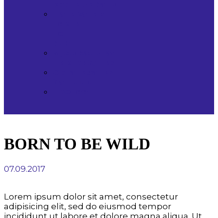
сертификаты
Написание
песни
под
ключ
Музыкальная
дистрибуция
Организация
баттлов
Прочее
BORN TO BE WILD
07.09.2017
Lorem ipsum dolor sit amet, consectetur
adipisicing elit, sed do eiusmod tempor
incididunt ut labore et dolore magna aliqua. Ut