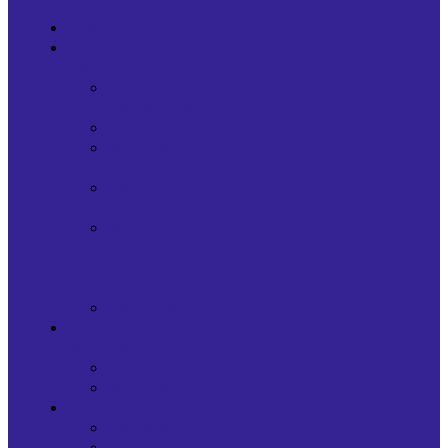
Главная
О
нас
Наша
команда
Отзывы
Вопрос-
ответ
Наши
проекты
Миссия
и
цели
школы
Партнеры
Фото/
Видео
Фото
Видео
Информация
Новости
Статьи