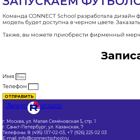
ЗАПУСКАЕМ ФУТБОЛО
Команда CONNECT School разработала дизайн ф
модель будет доступна в черном цвете. Заказат
Также, вы можете приобрести фирменный мерч с
Запис
Имя
Телефон
ОТПРАВИТЬ
Vk
Telegram
Whatsapp
г. Москва, ул. Малая Семёновская 5, стр. 1
г. Санкт-Петербург, ул. Казанская, 7
Телефоны: 8 (495) 137-02-03, +7 (926) 225 02 03
E-mail: info@connectschool.ru