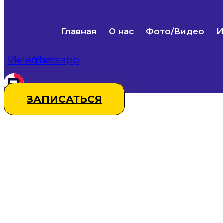
Главная
О нас
Фото/Видео
И
Vk
Telegram
Whatsapp
ЗАПИСАТЬСЯ