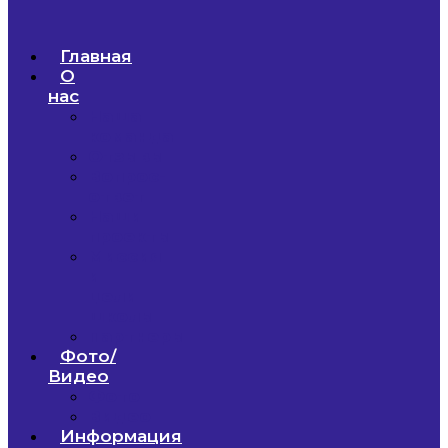
Главная
О
нас
Наша
команда
Отзывы
Вопрос-
ответ
Наши
проекты
Миссия
и
цели
школы
Партнеры
Фото/
Видео
Фото
Видео
Информация