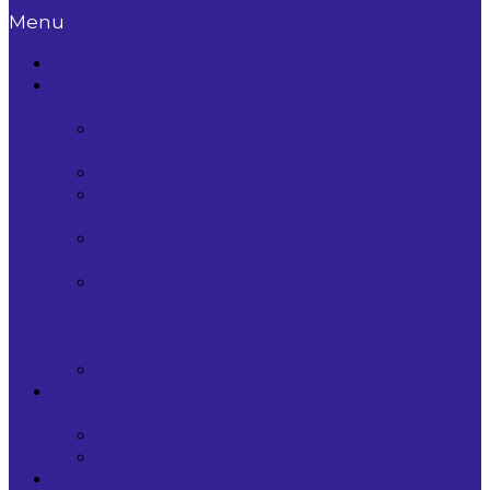
Menu
Главная
О
нас
Наша
команда
Отзывы
Вопрос-
ответ
Наши
проекты
Миссия
и
цели
школы
Партнеры
Фото/
Видео
Фото
Видео
Информация