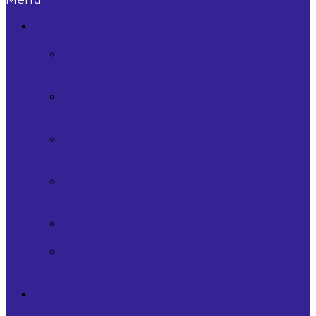
Школа
битбокса
Абонементы
по
битбоксу
Курс
«Битбокс
Базовый»
Курс
«Битбокс
Продвинутый»
Курс
«Битбокс
Профессионал»
Обучение
лупстанции
Другие
форматы
обучения
Учебные
курсы