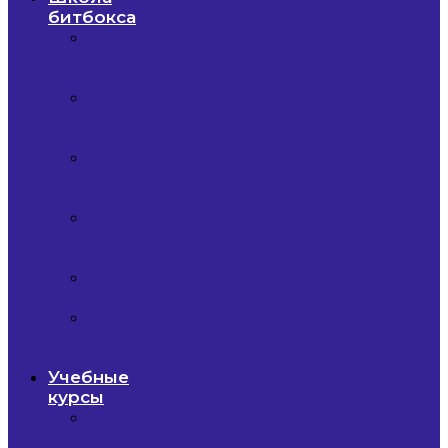
битбокса
Абонементы
по
битбоксу
Курс
«Битбокс
Базовый»
Курс
«Битбокс
Продвинутый»
Курс
«Битбокс
Профессионал»
Обучение
лупстанции
Другие
форматы
обучения
Учебные
курсы
Курсы
битбокса