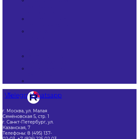
Продюсирование
битбокс-
артистов
Подарочные
сертификаты
Написание
песни
под
ключ
Музыкальная
дистрибуция
Организация
баттлов
Прочее
Vk
Telegram
Whatsapp
г. Москва, ул. Малая
Семёновская 5, стр. 1
г. Санкт-Петербург, ул.
Казанская, 7
Телефоны: 8 (495) 137-
02-03, +7 (926) 225 02 03