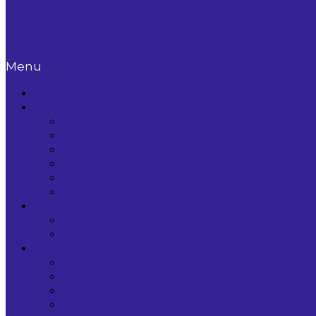
Menu
Главная
О нас
Наша команда
Отзывы
Вопрос-ответ
Наши проекты
Миссия и цели школы
Партнеры
Фото/Видео
Фото
Видео
Информация
Новости
Статьи
Видеоуроки
Акции