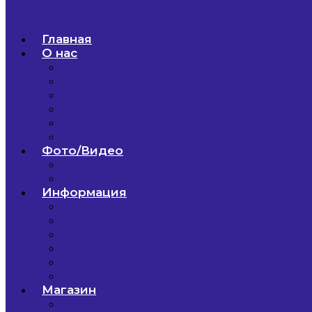
Главная
О нас
Наша команда
Отзывы
Вопрос-ответ
Наши проекты
Миссия и цели школы
Партнеры
Фото/Видео
Фото
Видео
Информация
Новости
Статьи
Видеоуроки
Акции
Правила школы
Вакансии
Магазин
Одежда/Мерч