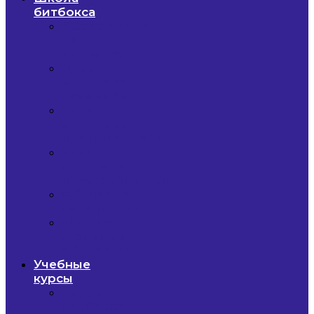
битбокса
Абонементы
по
битбоксу
Курс
«Битбокс
Базовый»
Курс
«Битбокс
Продвинутый»
Курс
«Битбокс
Профессионал»
Обучение
лупстанции
Другие
форматы
обучения
Учебные
курсы
Курсы
битбокса