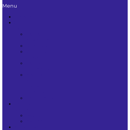
Menu
Главная
О
нас
Наша
команда
Отзывы
Вопрос-
ответ
Наши
проекты
Миссия
и
цели
школы
Партнеры
Фото/
Видео
Фото
Видео
Информация