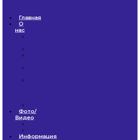
Главная
О
нас
Наша
команда
Отзывы
Вопрос-
ответ
Наши
проекты
Миссия
и
цели
школы
Партнеры
Фото/
Видео
Фото
Видео
Информация