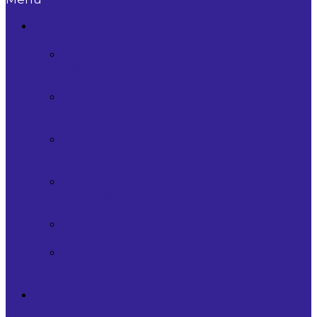
Школа
битбокса
Абонементы
по
битбоксу
Курс
«Битбокс
Базовый»
Курс
«Битбокс
Продвинутый»
Курс
«Битбокс
Профессионал»
Обучение
лупстанции
Другие
форматы
обучения
Учебные
курсы